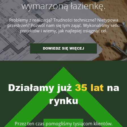
wymarzoną łazienkę.
Problemy z realizacją? Trudności techniczne? Nietypowa
przestrzeń?
Pozwól nam się tym zająć. Wykonaliśmy setki
projektów i wiemy,
jak najlepiej osiągnąć cel.
DOWIEDZ SIĘ WIĘCEJ
Działamy już
35 lat
na
rynku
Przez ten czas pomogliśmy tysiącom klientów.